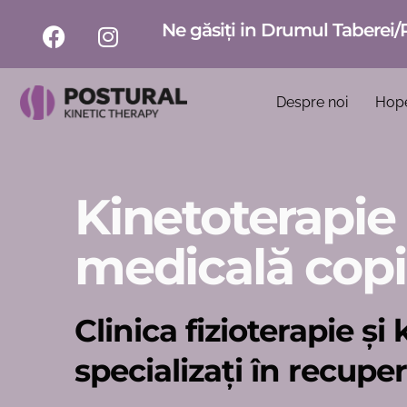
Ne găsiți in Drumul Taberei/
Despre noi
Hop
Kinetoterapie
medicală copi
Clinica fizioterapie ș
specializați în recupe