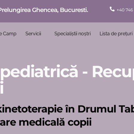
Prelungirea Ghencea, Bucuresti.
+40 746
e Camp
Servicii
Specialiștii noștri
Lista de prețuri
 pediatrică - Rec
i
i kinetoterapie în Drumul Ta
rare medicală copii