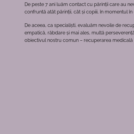
De peste 7 ani luăm contact cu părinții care au nev
confruntă atât părinții, cât și copiii, în momentul 
De aceea, ca specialiști, evaluăm nevoile de recu
empatică, răbdare și mai ales, multă perseverență. 
obiectivul nostru comun – recuperarea medicală a