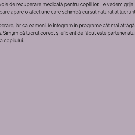
oie de recuperare medicală pentru copiii lor. Le vedem grija și
în care apare o afecțiune care schimbă cursul natural al lucruril
perare, iar ca oameni, le integram în programe cât mai atrăgă
Simțim că lucrul corect și eficient de făcut este parteneriatul 
 copilului.