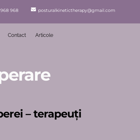
 968 968
posturalkinetictherapy@gmail.com
Contact
Articole
uperare
berei – terapeuți