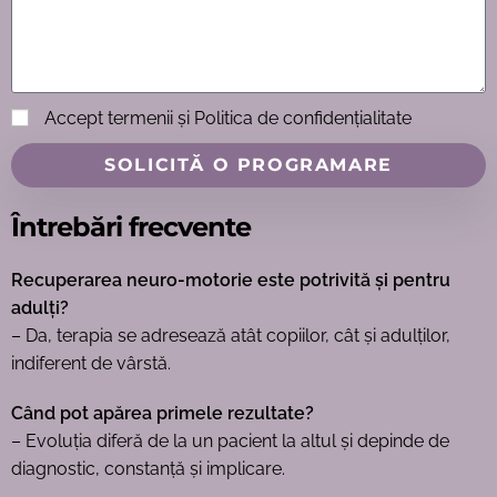
Accept termenii și Politica de confidențialitate
SOLICITĂ O PROGRAMARE
Întrebări frecvente
Recuperarea neuro-motorie este potrivită și pentru
adulți?
– Da, terapia se adresează atât copiilor, cât și adulților,
indiferent de vârstă.
Când pot apărea primele rezultate?
– Evoluția diferă de la un pacient la altul și depinde de
diagnostic, constanță și implicare.