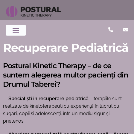
Specialiștii noștri
Politica de confidențialitate
Recuperare Pediatrică
Postural Kinetic Therapy – de ce
suntem alegerea multor pacienți din
Drumul Taberei?
Specialiști în recuperare pediatrică
– terapiile sunt
realizate de kinetoterapeuți cu experiență în lucrul cu
sugari, copii și adolescenți, într-un mediu sigur și
prietenos.