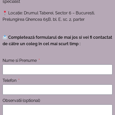
specialist
Locație: Drumul Taberei, Sector 6 – București,
Prelungirea Ghencea 65B, bl. E, sc. 2, parter
Completează formularul de mai jos si vei fi contactat
de către un coleg în cel mai scurt timp :
Nume si Prenume
Telefon
Observatii (optional)